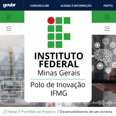
COMUNICA BR
ACESSO À INFORMAÇÃO
PARTICIP
I
R
P
A
R
A
O
C
O
N
T
E
Ú
D
O
Home
Portifólio de Projetos
Desenvolvimento de um sistema