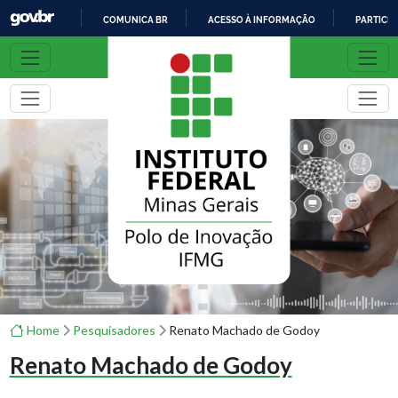
COMUNICA BR
ACESSO À INFORMAÇÃO
PARTICIP
I
R
P
A
R
A
O
C
O
N
T
E
Ú
D
O
Home
Pesquisadores
Renato Machado de Godoy
Renato Machado de Godoy