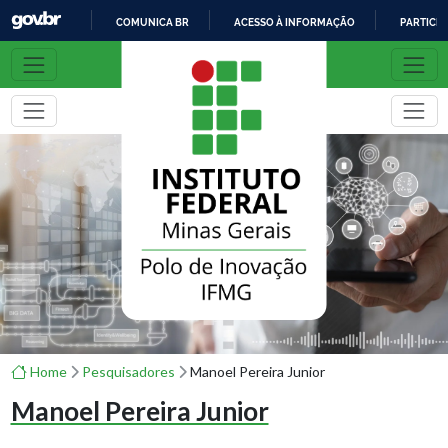
COMUNICA BR
ACESSO À INFORMAÇÃO
PARTICIP
I
R
P
A
R
A
O
C
O
N
T
E
Ú
D
O
Home
Pesquisadores
Manoel Pereira Junior
Manoel Pereira Junior