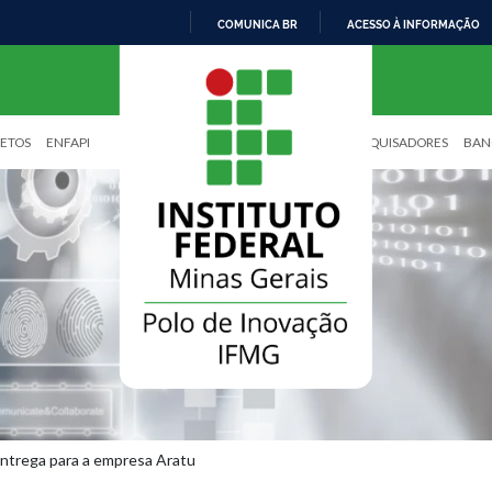
COMUNICA BR
ACESSO À INFORMAÇÃO
I
R
P
A
JETOS
ENFAPI
PESQUISADORES
BAN
R
A
O
C
O
N
T
E
Ú
D
O
entrega para a empresa Aratu