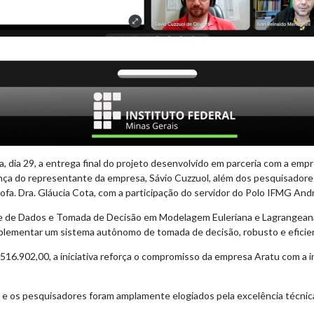
a, dia 29, a entrega final do projeto desenvolvido em parceria com a em
ça do representante da empresa, Sávio Cuzzuol, além dos pesquisadores P
ofa. Dra. Gláucia Cota, com a participação do servidor do Polo IFMG André
ise de Dados e Tomada de Decisão em Modelagem Euleriana e Lagrangeana”,
plementar um sistema autônomo de tomada de decisão, robusto e eficie
516.902,00, a iniciativa reforça o compromisso da empresa Aratu com a i
o e os pesquisadores foram amplamente elogiados pela excelência técnic